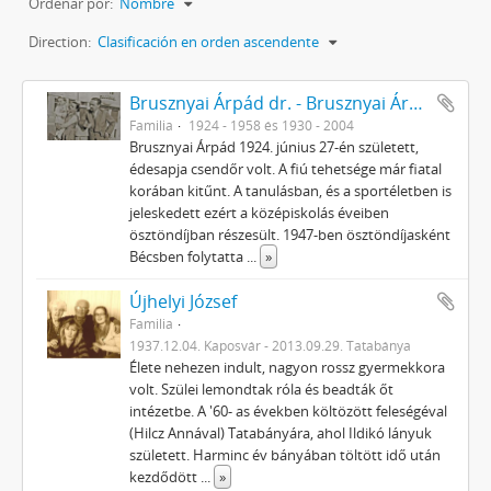
Ordenar por:
Nombre
Direction:
Clasificación en orden ascendente
Brusznyai Árpád dr. - Brusznyai Árpádné Honti Ilona
Familia
1924 - 1958 és 1930 - 2004
Brusznyai Árpád 1924. június 27-én született,
édesapja csendőr volt. A fiú tehetsége már fiatal
korában kitűnt. A tanulásban, és a sportéletben is
jeleskedett ezért a középiskolás éveiben
ösztöndíjban részesült. 1947-ben ösztöndíjasként
Bécsben folytatta
...
»
Újhelyi József
Familia
1937.12.04. Kaposvár - 2013.09.29. Tatabánya
Élete nehezen indult, nagyon rossz gyermekkora
volt. Szülei lemondtak róla és beadták őt
intézetbe. A '60- as években költözött feleségéval
(Hilcz Annával) Tatabányára, ahol Ildikó lányuk
született. Harminc év bányában töltött idő után
kezdődött
...
»