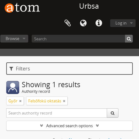
Urbsa
Log in
Browse
Filters
Showing 1 results
Authority record
Győr
Felsőfokú oktatás
Advanced search options