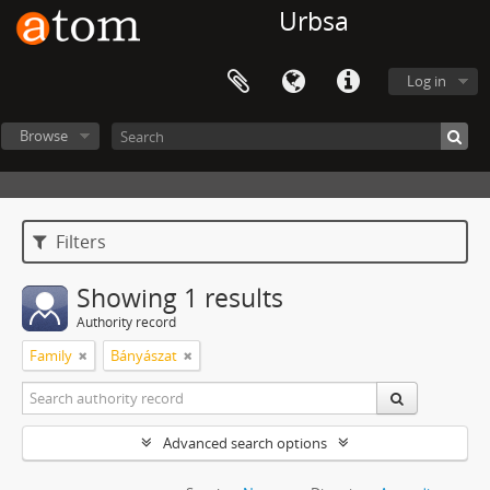
Urbsa
Log in
Browse
Filters
Showing 1 results
Authority record
Family
Bányászat
Advanced search options