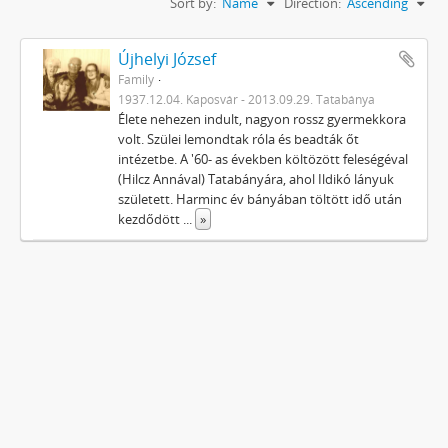
Sort by:
Name
Direction:
Ascending
Újhelyi József
Family
1937.12.04. Kaposvár - 2013.09.29. Tatabánya
Élete nehezen indult, nagyon rossz gyermekkora
volt. Szülei lemondtak róla és beadták őt
intézetbe. A '60- as években költözött feleségéval
(Hilcz Annával) Tatabányára, ahol Ildikó lányuk
született. Harminc év bányában töltött idő után
kezdődött
...
»