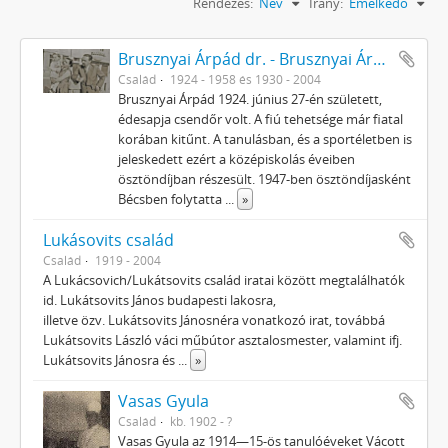
Rendezés:
Név
Irány:
Emelkedő
Brusznyai Árpád dr. - Brusznyai Árpádné Honti Ilona
Család
1924 - 1958 és 1930 - 2004
Brusznyai Árpád 1924. június 27-én született,
édesapja csendőr volt. A fiú tehetsége már fiatal
korában kitűnt. A tanulásban, és a sportéletben is
jeleskedett ezért a középiskolás éveiben
ösztöndíjban részesült. 1947-ben ösztöndíjasként
Bécsben folytatta
...
»
Lukásovits család
Család
1919 - 2004
A Lukácsovich/Lukátsovits család iratai között megtalálhatók
id. Lukátsovits János budapesti lakosra,
illetve özv. Lukátsovits Jánosnéra vonatkozó irat, továbbá
Lukátsovits László váci műbútor asztalosmester, valamint ifj.
Lukátsovits Jánosra és
...
»
Vasas Gyula
Család
kb. 1902 - ?
Vasas Gyula az 1914—15-ös tanulóéveket Vácott