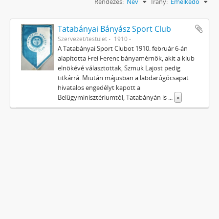
Rendezés:
Név
Irány:
Emelkedő
Tatabányai Bányász Sport Club
Szervezet/testület
1910 -
A Tatabányai Sport Clubot 1910. február 6-án
alapította Frei Ferenc bányamérnök, akit a klub
elnökévé választottak, Szmuk Lajost pedig
titkárrá. Miután májusban a labdarúgócsapat
hivatalos engedélyt kapott a
Belügyminisztériumtól, Tatabányán is
...
»