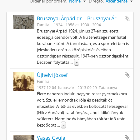
Ordenar por ordem:
Nome
Direção:
Ascendente
Brusznyai Árpád dr. - Brusznyai Árpádné Honti Ilona
Família
1924 - 1958 és 1930 - 2004
Brusznyai Árpád 1924. június 27-én született,
édesapja csendőr volt. A fiú tehetsége már fiatal
korában kitűnt. A tanulásban, és a sportéletben is
jeleskedett ezért a középiskolás éveiben
ösztöndíjban részesült. 1947-ben ösztöndíjasként
Bécsben folytatta
...
»
Újhelyi József
Família
1937.12.04. Kaposvár - 2013.09.29. Tatabánya
Élete nehezen indult, nagyon rossz gyermekkora
volt. Szülei lemondtak róla és beadták őt
intézetbe. A '60- as években költözött feleségéval
(Hilcz Annával) Tatabányára, ahol Ildikó lányuk
született. Harminc év bányában töltött idő után
kezdődött
...
»
Vasas Gyula