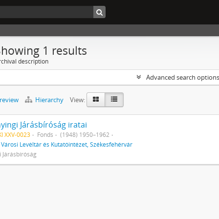
Showing 1 results
chival description
Advanced search option
preview
Hierarchy
View:
yingi Járásbíróság iratai
I XXV-0023
Fonds
(1948) 1950–1962
f
Városi Levéltár és Kutatóintézet, Székesfehérvár
i Járásbíróság