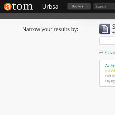
Urbsa
Browse
Narrow your results by:
Ar
Print 
Az En
HU VLK
Part o
Enying