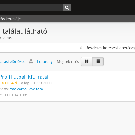
zös keresője
 találat látható
atleírás
Részletes keresési lehetősé
tási előnézet
Hierarchy
Megtekintés:
Profi Futball Kft. iratai
 X-0054-d
állag
1998-2000
része:
Vác Város Levéltára
OFI FUTBALL Kft.