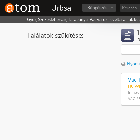
Urbsa
Böngészés
Győr, Székesfehérvár, Tatabánya, Vác városi levéltárainak kö
1
Találatok szűkítése:
Ir
Nyomta
Váci 
HU VVL
Ennek 
VÁC PR