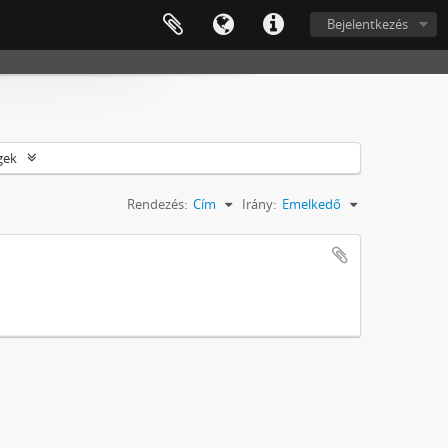
Bejelentkezés
gek
Rendezés:
Cím
Irány:
Emelkedő