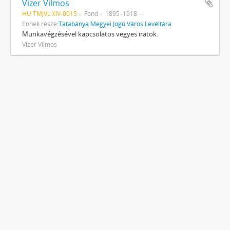
Vizer Vilmos
HU TMJVL XIV-0015
Fond
1895–1918
Ennek része:
Tatabánya Megyei Jogú Város Levéltára
Munkavégzésével kapcsolatos ve­gyes iratok.
Vizer Vilmos