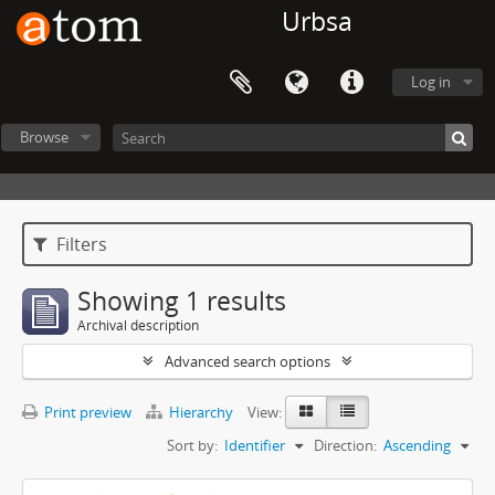
Urbsa
Log in
Browse
Filters
Showing 1 results
Archival description
Advanced search options
Print preview
Hierarchy
View:
Sort by:
Identifier
Direction:
Ascending