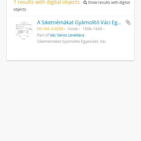
1 results with digital objects
Show results with digital
objects
A Siketnémákat Gyámolító Váci Egyesület iratai
HU VVL X-0203
Fonds
1908–1949
Part of
Vác Város Levéltára
Siketnémákat Gyámolító Egyesület, Vác