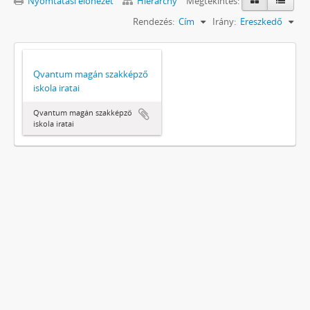
Nyomtatási előnézet
Hierarchy
Megtekintés:
Rendezés:
Cím
Irány:
Ereszkedő
Qvantum magán szakképző
iskola iratai
Qvantum magán szakképző
iskola iratai