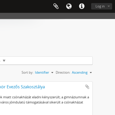
Log in
s
Sort by:
Identifier
Direction:
Ascending
ör Evezős Szakosztálya
k miatt csónakházát eladni kényszerült; a gimnáziumnak a
város jóindulatú támogatásával sikerült a csónakházat