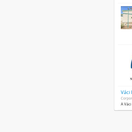
Váci
Corpor
A Váci