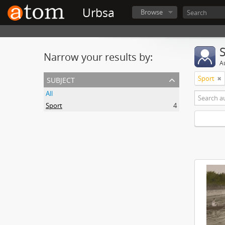
Urbsa
Browse
Narrow your results by:
A
subject
Sport
All
Sport
4