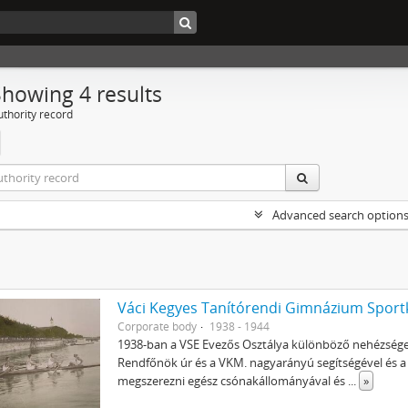
Showing 4 results
uthority record
Advanced search option
Váci Kegyes Tanítórendi Gimnázium Sportk
Corporate body
1938 - 1944
1938-ban a VSE Evezős Osztálya különböző nehézsége
Rendfőnök úr és a VKM. nagyarányú segítségével és a 
megszerezni egész csónakállományával és
...
»