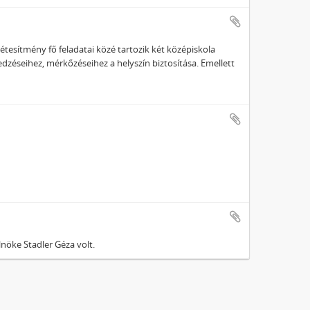
étesítmény fő feladatai közé tartozik két középiskola
 edzéseihez, mérkőzéseihez a helyszín biztosítása. Emellett
lnöke Stadler Géza volt.