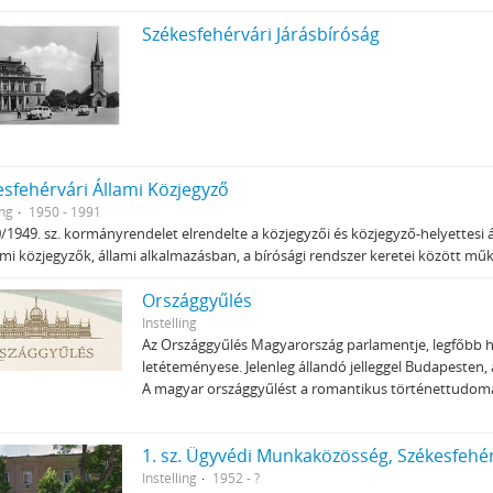
Székesfehérvári Járásbíróság
esfehérvári Állami Közjegyző
ing
1950 - 1991
/1949. sz. kormányrendelet elrendelte a közjegyzői és közjegyző-helyettesi ál
ami közjegyzők, állami alkalmazásban, a bírósági rendszer keretei között m
Országgyűlés
Instelling
Az Országgyűlés Magyarország parlamentje, legfőbb h
letéteményese. Jelenleg állandó jelleggel Budapesten,
A magyar országgyűlést a romantikus történettudom
1. sz. Ügyvédi Munkaközösség, Székesfehé
Instelling
1952 - ?