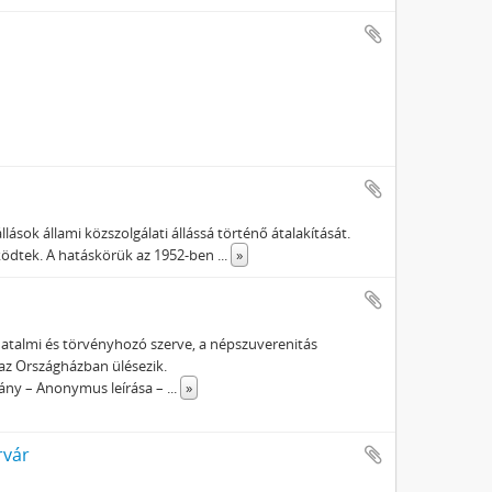
lások állami közszolgálati állássá történő átalakítását.
űködtek. A hatáskörük az 1952-ben
...
»
atalmi és törvényhozó szerve, a népszuverenitás
 az Országházban ülésezik.
ány – Anonymus leírása –
...
»
rvár