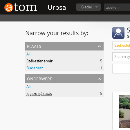
Urbsa
Blader
Narrow your results by:
G
plaats
Székesfe
All
Székesfehérvár
5
Budapest
1
onderwerp
All
Jogszolgáltatás
5