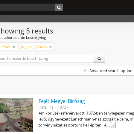
Showing 5 results
eauthoriseerde beschrijving
hérvár
Jogszolgáltatás
Advanced search option
Fejér Megyei Bíróság
Instelling
1872 -
Amikor Székesfehérvárott, 1872-ben ténylegesen me
lévő, úgynevezett Lanschmann-ház szolgált e célra, mí
törvényházat és börtönt kell építeni. A
...
»