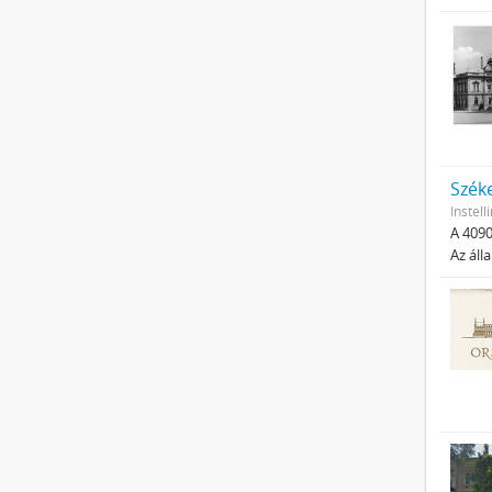
Szék
Instell
A 4090
Az áll