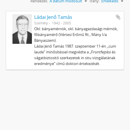
Rendezés:
A dátum módosult
Irány:
Emelkedő
Ládai Jenő Tamás
Személy
1942 - 2005
Okl. bányamérnök, okl. bányagazdasági mérnök,
főbányamérő (Vértesi Erőmű Rt., Mány I/a
Bányaüzem).
Ládai Jenő Tamás 1987. szeptember 11-én ,,cum
laude” minősítéssel megvédte a „Frontfejtési és
vágatbiztositó szerkezetek in situ vizsgálatának
eredménye” című doktori értekezését.