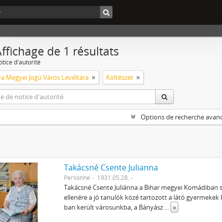
ffichage de 1 résultats
tice d'autorité
a Megyei Jogú Város Levéltára
Költészet
Options de recherche avan
Takácsné Csente Julianna
Personne
1931.05.28. -
Takácsné Csente Juliánna a Bihar megyei Komádiban sz
ellenére a jó tanulók közé tartozott a látó gyermekek
ban került városunkba, a Bányász
...
»