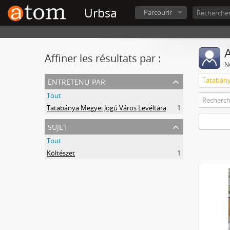
Urbsa
Parcourir
A
Affiner les résultats par :
No
entretenu par
Tatabány
Tout
Tatabánya Megyei Jogú Város Levéltára
1
sujet
Tout
Költészet
1